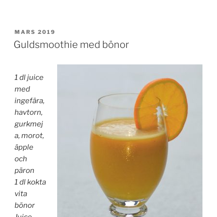
PUBLICERAT
MARS 2019
Guldsmoothie med bönor
1 dl juice
med
ingefära,
havtorn,
gurkmej
a, morot,
äpple
och
päron
1 dl kokta
vita
bönor