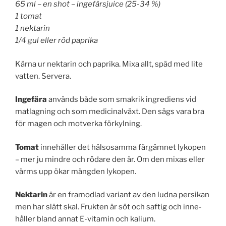
65 ml – en shot – ingefärsjuice (25-34 %)
1 tomat
1 nektarin
1/4 gul eller röd paprika
Kärna ur nektarin och paprika. Mixa allt, späd med lite
vatten. Servera.
Ingefära
används både som smakrik ingrediens vid
matlagning och som medicinalväxt. Den sägs vara bra
för magen och motverka förkylning.
Tomat
innehåller det hälsosamma färgämnet lykopen
– mer ju mindre och rödare den är. Om den mixas eller
värms upp ökar mängden lykopen.
Nektarin
är en framodlad variant av den ludna persikan
men har slätt skal. Frukten är söt och saftig och inne­
håller bland annat E-vitamin och kalium.