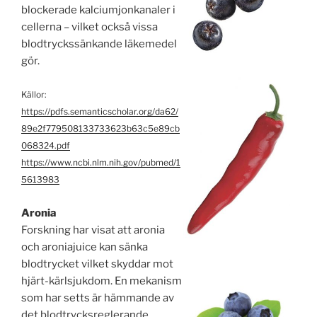
blockerade kalciumjonkanaler i
cellerna – vilket också vissa
blodtrycks­sänkande läkemedel
gör.
Källor:
https://pdfs.semanticscholar.org/da62/
89e2f779508133733623b63c5e89cb
068324.pdf
https://www.ncbi.nlm.nih.gov/pubmed/1
5613983
Aronia
Forskning har visat att aronia
och aroniajuice kan sänka
blodtrycket vilket skyddar mot
hjärt-kärl­sjukdom. En mekanism
som har setts är hämmande av
det blod­trycks­­reglerande