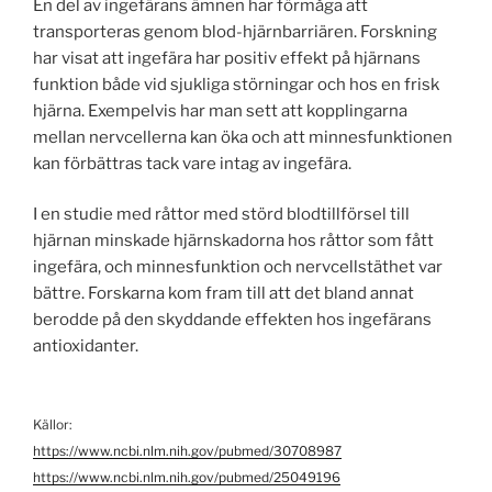
En del av ingefärans ämnen har förmåga att
transporteras genom blod-hjärnbarriären. Forskning
har visat att ingefära har positiv effekt på hjärnans
funktion både vid sjukliga störningar och hos en frisk
hjärna. Exempelvis har man sett att kopplingarna
mellan nervcellerna kan öka och att minnesfunktionen
kan förbättras tack vare intag av ingefära.
I en studie med råttor med störd blodtillförsel till
hjärnan minskade hjärnskadorna hos råttor som fått
ingefära, och minnesfunktion och nervcellstäthet var
bättre. Forskarna kom fram till att det bland annat
berodde på den skyddande effekten hos ingefärans
antioxidanter.
Källor:
https://www.ncbi.nlm.nih.gov/pubmed/30708987
https://www.ncbi.nlm.nih.gov/pubmed/25049196