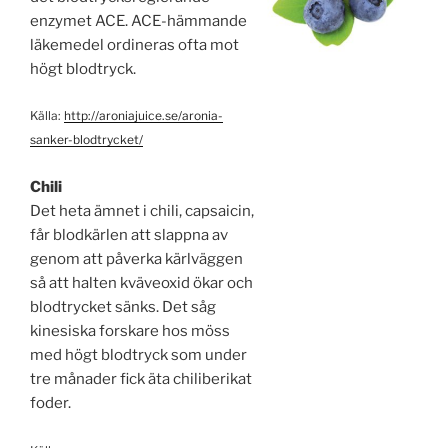
enzymet ACE. ACE-hämmande
läkemedel ordineras ofta mot
högt blodtryck.
Källa:
http://aroniajuice.se/aronia-
sanker-blodtrycket/
Chili
Det heta ämnet i chili, capsaicin,
får blodkärlen att slappna av
genom att påverka kärlväggen
så att halten kväveoxid ökar och
blodtrycket sänks. Det såg
kinesiska forskare hos möss
med högt blodtryck som under
tre månader fick äta chili­berikat
foder.