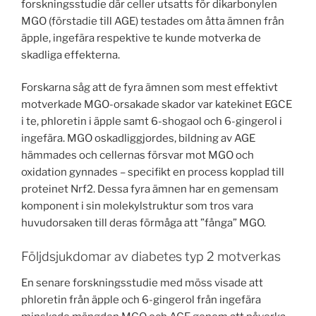
forskningsstudie där celler utsatts för dikarbonylen
MGO (förstadie till AGE) testades om åtta ämnen från
äpple, ingefära respektive te kunde motverka de
skadliga effekterna.
Forskarna såg att de fyra ämnen som mest effektivt
motverkade MGO-orsakade skador var katekinet EGCE
i te, phloretin i äpple samt 6-shogaol och 6-gingerol i
ingefära. MGO oskadliggjordes, bildning av AGE
hämmades och cellernas försvar mot MGO och
oxidation gynnades – specifikt en process kopplad till
proteinet Nrf2. Dessa fyra ämnen har en gemensam
komponent i sin molekylstruktur som tros vara
huvudorsaken till deras förmåga att ”fånga” MGO.
Följdsjukdomar av diabetes typ 2 motverkas
En senare forskningsstudie med möss visade att
phloretin från äpple och 6-gingerol från ingefära