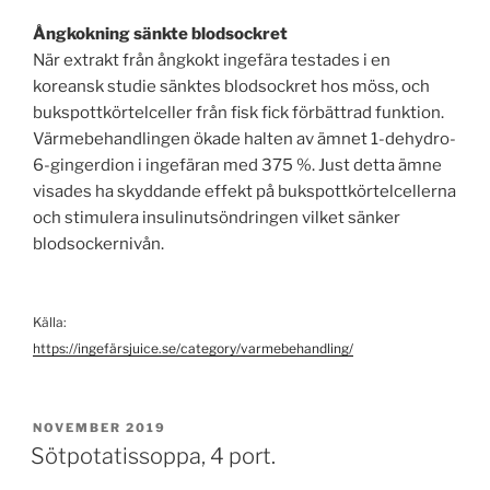
Ångkokning sänkte blodsockret
När extrakt från ångkokt ingefära testades i en
koreansk studie sänktes blodsockret hos möss, och
bukspottkörtelceller från fisk fick förbättrad funktion.
Värmebehandlingen ökade halten av ämnet 1-dehydro-
6-gingerdion i ingefäran med 375 %. Just detta ämne
visades ha skyddande effekt på bukspottkörtelcellerna
och stimulera insulinutsöndringen vilket sänker
blodsockernivån.
Källa:
https://ingefärsjuice.se/category/varmebehandling/
PUBLICERAT
NOVEMBER 2019
Sötpotatissoppa, 4 port.