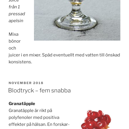
Juice
från 1
pressad
apelsin
Mixa
bönor
och
juicer i en mixer. Späd eventuellt med vatten till önskad
konsistens.
PUBLICERAT
NOVEMBER 2018
Blodtryck – fem snabba
Granatäpple
Granatäpple är rikt på
polyfenoler med positiva
effekter på hälsan. En forskar­