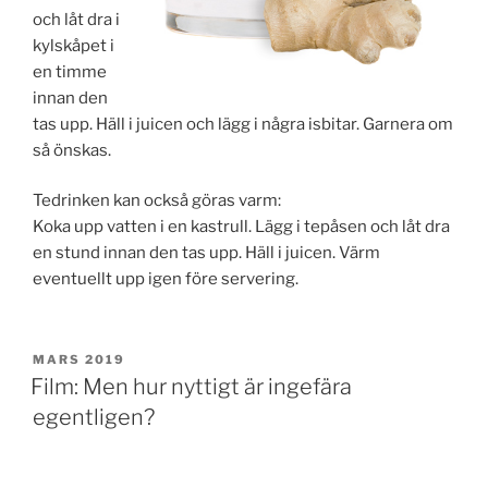
och låt dra i
kylskåpet i
en timme
innan den
tas upp. Häll i juicen och lägg i några is­bitar. Garnera om
så önskas.
Tedrinken kan också göras varm:
Koka upp vatten i en kastrull. Lägg i tepåsen och låt dra
en stund innan den tas upp. Häll i juicen. Värm
eventuellt upp igen före servering.
PUBLICERAT
MARS 2019
Film: Men hur nyttigt är ingefära
egentligen?