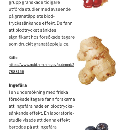
grupp granskade tidigare
utförda studier med avseende
på granat­äpplets blod­
tryckssänkande effekt. De fann
att blodtrycket sänktes
signifikant hos försöks­deltagare
som druckit granat­äpplejuice.
Källa:
https://www.ncbi.nlm.nih.gov/pubmed/2
7888156
Ingefära
I en undersökning med friska
försöks­deltagare fann forskarna
att ingefära hade en blodtrycks­
sänkande effekt. En laboratorie­
studie visade att denna effekt
berodde på att ingefära