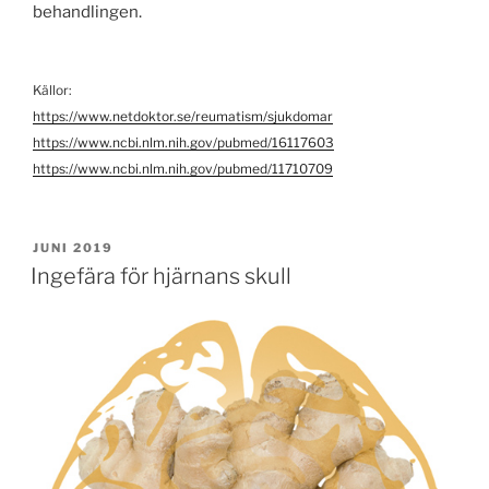
behandlingen.
Källor:
https://www.netdoktor.se/reumatism/sjukdomar
https://www.ncbi.nlm.nih.gov/pubmed/16117603
https://www.ncbi.nlm.nih.gov/pubmed/11710709
PUBLICERAT
JUNI 2019
Ingefära för hjärnans skull