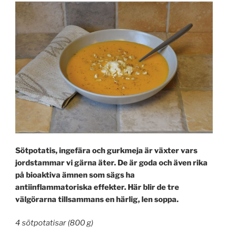
Sötpotatis, ingefära och gurkmeja är växter vars
jordstammar vi gärna äter. De är goda och även rika
på bioaktiva ämnen som sägs ha
antiinflammatoriska effekter. Här blir de tre
välgörarna tillsammans en härlig, len soppa.
4 sötpotatisar (800 g)