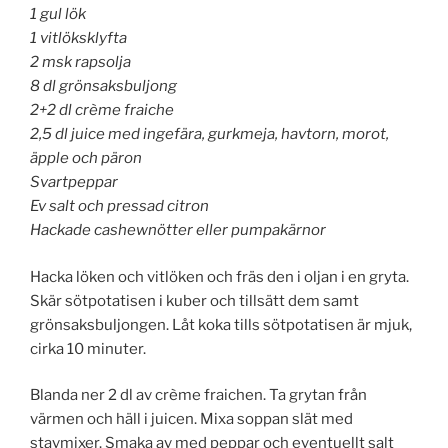
1 gul lök
1 vitlöksklyfta
2 msk rapsolja
8 dl grönsaksbuljong
2+2 dl crème fraiche
2,5 dl juice med ingefära, gurkmeja, havtorn, morot,
äpple och päron
Svartpeppar
Ev salt och pressad citron
Hackade cashewnötter eller pumpakärnor
Hacka löken och vitlöken och fräs den i oljan i en gryta.
Skär sötpotatisen i kuber och tillsätt dem samt
grönsaksbuljongen. Låt koka tills sötpotatisen är mjuk,
cirka 10 minuter.
Blanda ner 2 dl av crème fraichen. Ta grytan från
värmen och häll i juicen. Mixa soppan slät med
stavmixer. Smaka av med peppar och eventuellt salt