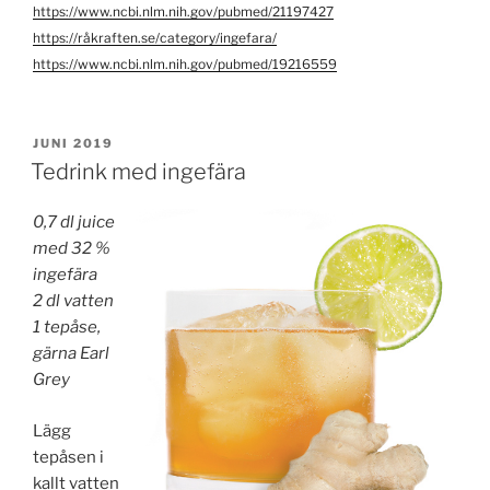
https://www.ncbi.nlm.nih.gov/pubmed/21197427
https://råkraften.se/category/ingefara/
https://www.ncbi.nlm.nih.gov/pubmed/19216559
PUBLICERAT
JUNI 2019
Tedrink med ingefära
0,7 dl juice
med 32 %
ingefära
2 dl vatten
1 tepåse,
gärna Earl
Grey
Lägg
tepåsen i
kallt vatten