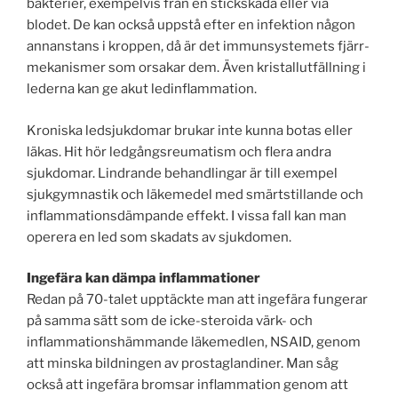
bakterier, exempelvis från en stickskada eller via
blodet. De kan också uppstå efter en infektion någon
annanstans i kroppen, då är det immunsystemets fjärr­
mekanismer som orsakar dem. Även kristallutfällning i
lederna kan ge akut ledinflammation.
Kroniska ledsjukdomar brukar inte kunna botas eller
läkas. Hit hör ledgångsreumatism och flera andra
sjukdomar. Lindrande behand­lingar är till exempel
sjukgymnastik och läkemedel med smärtstillande och
inflammationsdämpande effekt. I vissa fall kan man
operera en led som skadats av sjukdomen.
Ingefära kan dämpa inflammationer
Redan på 70-talet upptäckte man att ingefära fungerar
på samma sätt som de icke-steroida värk- och
inflammationshämmande läkemedlen, NSAID, genom
att minska bildningen av prostaglandiner. Man såg
också att ingefära bromsar inflammation genom att