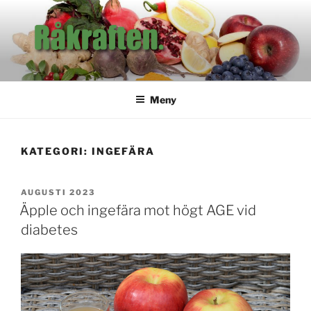
Hoppa
till
innehåll
RÅKRAFTEN
Tidningen för dig som är intresserad av hälsa.
Meny
KATEGORI:
INGEFÄRA
PUBLICERAT
AUGUSTI 2023
Äpple och ingefära mot högt AGE vid
diabetes