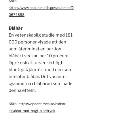
Källa:
https://www.ncbi.nlm.nih.gov/pubmed/2
0674858
Blåbär
En vetenskaplig studie med 181
000 personer visade att den
som äter minst en portion
blåbär i veckan har 10 procent
lägre risk att utveckla högt
blodtryck jämfört med den som
inte äter blåbär. Det var anto­
cyaninerna i blåbären som hade
denna effekt.
Källa:
https://epochtimes.se/blabar-
skyddar-mot-hogt-blodtryck