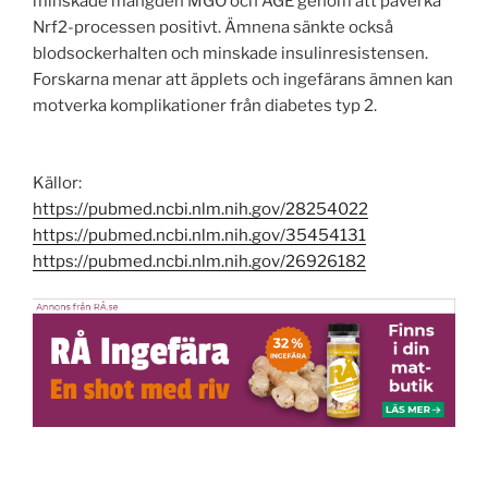
minskade mängden MGO och AGE genom att påverka
Nrf2-processen positivt. Ämnena sänkte också
blodsockerhalten och minskade insulinresistensen.
Forskarna menar att äpplets och ingefärans ämnen kan
motverka komplikationer från diabetes typ 2.
Källor:
https://pubmed.ncbi.nlm.nih.gov/28254022
https://pubmed.ncbi.nlm.nih.gov/35454131
https://pubmed.ncbi.nlm.nih.gov/26926182