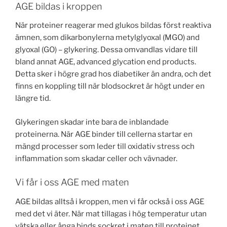
AGE bildas i kroppen
När proteiner reagerar med glukos bildas först reaktiva
ämnen, som dikarbonylerna metylglyoxal (MGO) and
glyoxal (GO) – glykering. Dessa omvandlas vidare till
bland annat AGE, advanced glycation end products.
Detta sker i högre grad hos diabetiker än andra, och det
finns en koppling till när blodsockret är högt under en
längre tid.
Glykeringen skadar inte bara de inblandade
proteinerna. När AGE binder till cellerna startar en
mängd processer som leder till oxidativ stress och
inflammation som skadar celler och vävnader.
Vi får i oss AGE med maten
AGE bildas alltså i kroppen, men vi får också i oss AGE
med det vi äter. När mat tillagas i hög temperatur utan
vätska eller ånga binds sockret i maten till proteinet.