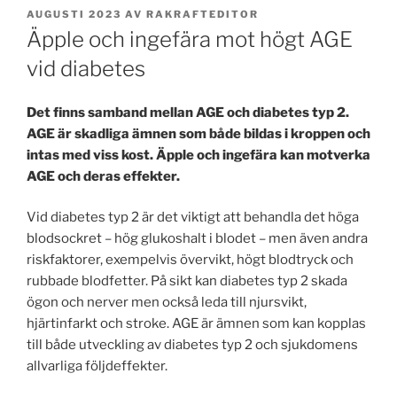
PUBLICERAT
AUGUSTI 2023
AV
RAKRAFTEDITOR
Äpple och ingefära mot högt AGE
vid diabetes
Det finns samband mellan AGE och diabetes typ 2.
AGE är skadliga ämnen som både bildas i kroppen och
intas med viss kost. Äpple och ingefära kan motverka
AGE och deras effekter.
Vid diabetes typ 2 är det viktigt att behandla det höga
blodsockret – hög glukoshalt i blodet – men även andra
riskfaktorer, exempelvis övervikt, högt blodtryck och
rubbade blodfetter. På sikt kan diabetes typ 2 skada
ögon och nerver men också leda till njursvikt,
hjärtinfarkt och stroke. AGE är ämnen som kan kopplas
till både utveckling av diabetes typ 2 och sjukdomens
allvarliga följdeffekter.