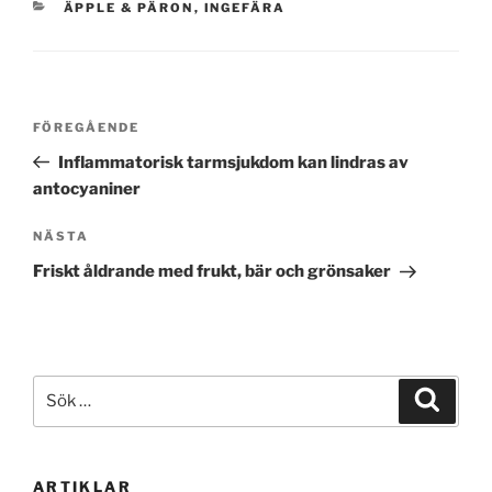
KATEGORIER
ÄPPLE & PÄRON
,
INGEFÄRA
Inläggsnavigering
Föregående
FÖREGÅENDE
inlägg
Inflammatorisk tarmsjukdom kan lindras av
antocyaniner
Nästa
NÄSTA
inlägg
Friskt åldrande med frukt, bär och grönsaker
Sök
Sök
efter:
ARTIKLAR