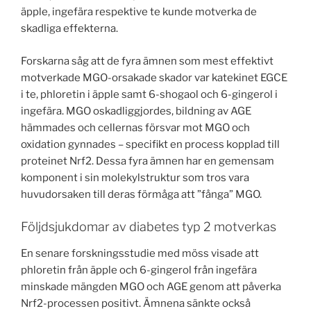
äpple, ingefära respektive te kunde motverka de
skadliga effekterna.
Forskarna såg att de fyra ämnen som mest effektivt
motverkade MGO-orsakade skador var katekinet EGCE
i te, phloretin i äpple samt 6-shogaol och 6-gingerol i
ingefära. MGO oskadliggjordes, bildning av AGE
hämmades och cellernas försvar mot MGO och
oxidation gynnades – specifikt en process kopplad till
proteinet Nrf2. Dessa fyra ämnen har en gemensam
komponent i sin molekylstruktur som tros vara
huvudorsaken till deras förmåga att ”fånga” MGO.
Följdsjukdomar av diabetes typ 2 motverkas
En senare forskningsstudie med möss visade att
phloretin från äpple och 6-gingerol från ingefära
minskade mängden MGO och AGE genom att påverka
Nrf2-processen positivt. Ämnena sänkte också