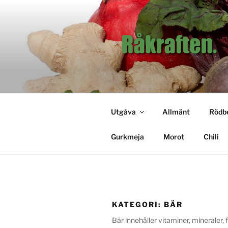
Hoppa
till
innehåll
RÅKRAFT
Tidningen för dig som är intres
Utgåva
Allmänt
Rödb
Gurkmeja
Morot
Chili
KATEGORI:
BÄR
Bär innehåller vitaminer, mineraler,