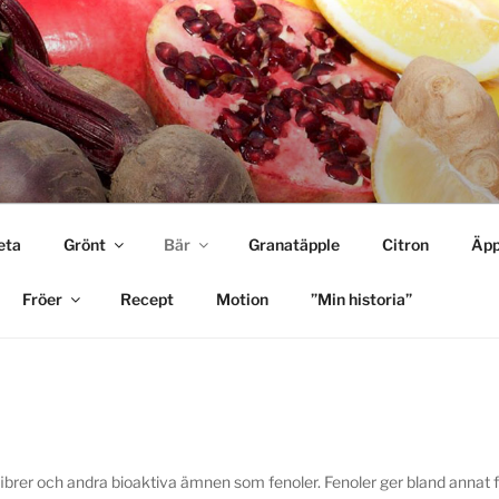
EN
serad av hälsa.
eta
Grönt
Bär
Granatäpple
Citron
Äpp
Fröer
Recept
Motion
”Min historia”
 fibrer och andra bioaktiva ämnen som fenoler. Fenoler ger bland annat 