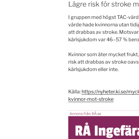
Lägre risk för stroke m
I gruppen med högst TAC-värd
värde hade kvinnorna utan tidi
att drabbas av stroke. Motsvar
kärlsjukdom var 46–57 % beroe
Kvinnor som äter mycket frukt, 
risk att drabbas av stroke oavs
kärlsjukdom eller inte.
Källa:
https://nyheter.ki.se/my
kvinnor-mot-stroke