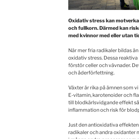
Oxidativ stress kan motverkas
och fullkorn. Därmed kan risk
med kvinnor med eller utan ti
När mer fria radikaler bildas 
oxidativ stress. Dessa reaktiv
förstör celler och vävnader. De
och åderförfettning.
Växter är rika på ämnen som vi 
E-vitamin, karotenoider och fl
till blodkärlsvidgande effekt 
inflammation och risk för blod
Just den antioxidativa effekten
radikaler och andra oxidanter n