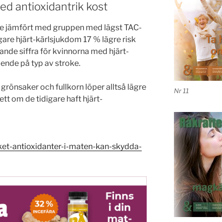
ed antioxidantrik kost
e jämfört med gruppen med lägst TAC-
gare hjärt-kärlsjukdom 17 % lägre risk
ande siffra för kvinnorna med hjärt-
nde på typ av stroke.
grönsaker och fullkorn löper alltså lägre
Nr 11
ett om de tidigare haft hjärt-
cket-antioxidanter-i-maten-kan-skydda-