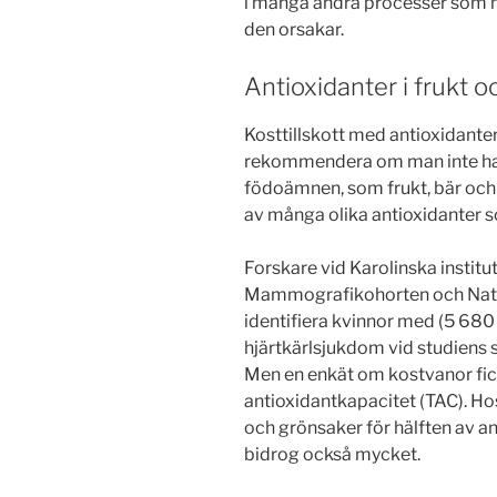
i många andra processer som m
den orsakar.
Antioxidanter i frukt 
Kosttillskott med antioxidanter
rekommendera om man inte har 
födoämnen, som frukt, bär och
av många olika antioxidanter s
Forskare vid Karolinska instit
Mammografikohorten och Nation
identifiera kvinnor med (5 680 s
hjärtkärlsjukdom vid studiens s
Men en enkät om kostvanor fic
antioxidantkapacitet (TAC). H
och grönsaker för hälften av ant
bidrog också mycket.