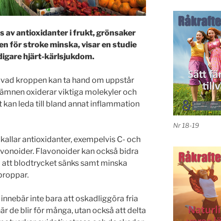
 av antioxidanter i frukt, grönsaker
en för stroke minska, visar en studie
digare hjärt-kärlsjukdom.
än vad kroppen kan ta hand om uppstår
a ämnen oxiderar viktiga molekyler och
t kan leda till bland annat inflammation
Nr 18-19
kallar antioxidanter, exempelvis C- och
avonoider. Flavonoider kan också bidra
så att blodtrycket sänks samt minska
proppar.
 innebär inte bara att oskadliggöra fria
är de blir för många, utan också att delta