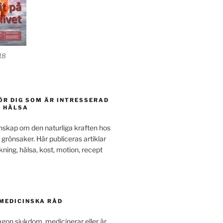
18
ÖR DIG SOM ÄR INTRESSERAD
H HÄLSA
kunskap om den naturliga kraften hos
 grönsaker. Här publiceras artiklar
kning, hälsa, kost, motion, recept
 MEDICINSKA RÅD
gon sjukdom, medicinerar eller är