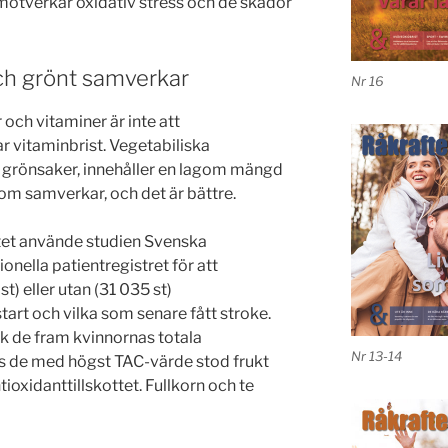
otverkar oxidativ stress och de skador
och grönt samverkar
Nr 16
 och vitaminer är inte att
vitaminbrist. Vegetabiliska
 grönsaker, innehåller en lagom mängd
om samverkar, och det är bättre.
utet använde studien Svenska
ella patientregistret för att
t) eller utan (31 035 st)
tart och vilka som senare fått stroke.
k de fram kvinnornas totala
Nr 13-14
os de med högst TAC-värde stod frukt
ioxidanttillskottet. Fullkorn och te