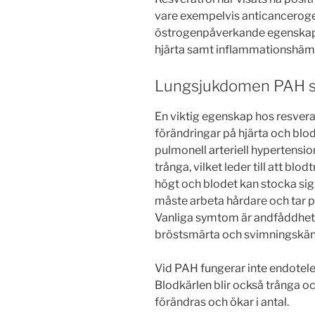
vare exempelvis anticanceroge
östrogenpåverkande egenskape
hjärta samt inflammationshäm
Lungsjukdomen PAH sk
En viktig egenskap hos resvera
förändringar på hjärta och blo
pulmonell arteriell hypertension
trånga, vilket leder till att blo
högt och blodet kan stocka sig
måste arbeta hårdare och tar på
Vanliga symtom är andfåddhet, 
bröstsmärta och svimningskän
Vid PAH fungerar inte endotelet
Blodkärlen blir också trånga oc
förändras och ökar i antal.