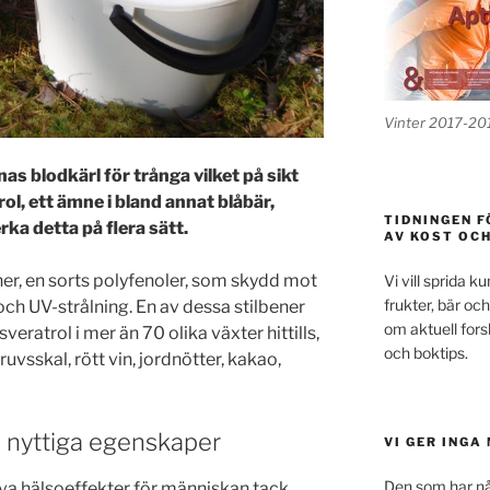
Vinter 2017-20
s blodkärl för trånga vilket på sikt
ol, ett ämne i bland annat blåbär,
TIDNINGEN F
ka detta på flera sätt.
AV KOST OC
ner, en sorts polyfenoler, som skydd mot
Vi vill sprida 
frukter, bär och
h UV-strålning. En av dessa stilbener
om aktuell fors
sveratrol i mer än 70 olika växter hittills,
och boktips.
uvsskal, rött vin, jordnötter, kakao,
 nyttiga egenskaper
VI GER INGA
Den som har nå
iva hälsoeffekter för människan tack