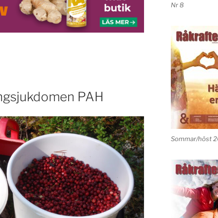
Nr 8
ungsjukdomen PAH
Sommar/höst 2