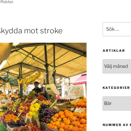
ffekter.
Sök
skydda mot stroke
efter:
ARTIKLAR
Artiklar
KATEGORIER
Kategorier
NUMMER AV 