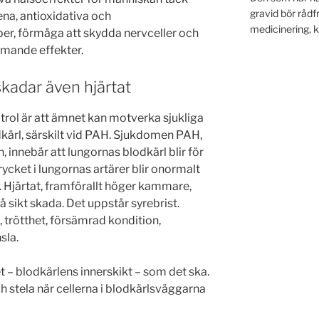
gravid bör rådf
na, antioxidativa och
medicinering, kos
r, förmåga att skydda nervceller och
mande effekter.
adar även hjärtat
trol är att ämnet kan motverka sjukliga
dkärl, särskilt vid PAH. Sjukdomen PAH,
, innebär att lungornas blodkärl blir för
dtrycket i lungornas artärer blir onormalt
. Hjärtat, framförallt höger kammare,
 sikt skada. Det uppstår syrebrist.
trötthet, försämrad kondition,
sla.
 – blodkärlens innerskikt – som det ska.
h stela när cellerna i blodkärlsväggarna