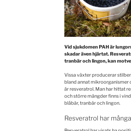
Vid sjukdomen PAH är lungorna
skadar även hjärtat. Resveratr
tranbär och lingon, kan motver
Vissa växter producerar stilbe
bland annat mikroorganismer oc
är resveratrol. Man har hittat re
och större mängder finns i vindr
blåbär, tranbär och lingon.
Resveratrol har många
Resveratrol har visats ha posit