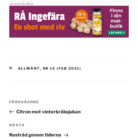
KATEGORIER
ALLMÄNT
,
NR 15 (FEB 2021)
Inläggsnavigering
Föregående
FÖREGÅENDE
inlägg
Citron mot vinterkräksjukan
Nästa
NÄSTA
inlägg
Kostråd genom tiderna