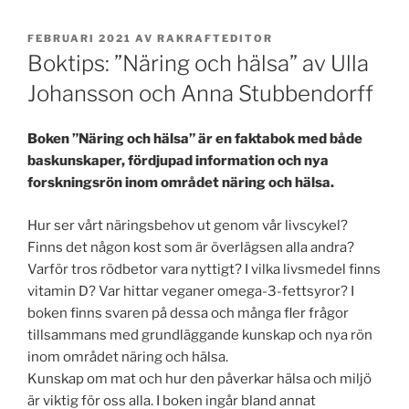
PUBLICERAT
FEBRUARI 2021
AV
RAKRAFTEDITOR
Boktips: ”Näring och hälsa” av Ulla
Johansson och Anna Stubbendorff
Boken ”Näring och hälsa” är en faktabok med både
baskunskaper, fördjupad information och nya
forskningsrön inom området näring och hälsa.
Hur ser vårt näringsbehov ut genom vår livscykel?
Finns det någon kost som är överlägsen alla andra?
Varför tros rödbetor vara nyttigt? I vilka livsmedel finns
vitamin D? Var hittar veganer omega-3-fettsyror? I
boken finns svaren på dessa och många fler frågor
tillsammans med grundläggande kunskap och nya rön
inom området näring och hälsa.
Kunskap om mat och hur den påverkar hälsa och miljö
är viktig för oss alla. I boken ingår bland annat