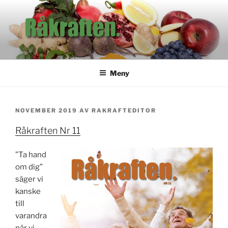
Hoppa
till
innehåll
RÅKRAFTEN
Tidningen för dig som är intresserad av hälsa.
Meny
PUBLICERAT
NOVEMBER 2019
AV
RAKRAFTEDITOR
Råkraften Nr 11
”Ta hand
om dig”
säger vi
kanske
till
varandra
när vi