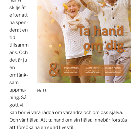
skiljs åt
efter att
ha spen­
derat en
tid
tillsamm
ans. Och
det är ju
en
omtänk­
sam
uppma­
Nr 11
ning. Så
gott vi
kan bör vi vara rädda om varandra och om oss själva.
Och vår hälsa. Att ta hand om sin hälsa innebär förstås
att försöka ha en sund livsstil.