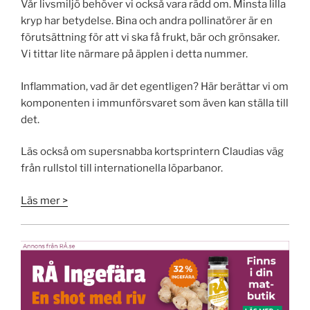
Vår livsmiljö behöver vi också vara rädd om. Minsta lilla
kryp har bety­delse. Bina och andra pollinatörer är en
förut­sättning för att vi ska få frukt, bär och grönsaker.
Vi tittar lite närmare på äpplen i detta nummer.
Inflammation, vad är det egentligen? Här berättar vi om
komponenten i immunförsvaret som även kan ställa till
det.
Läs också om supersnabba kort­sprintern Claudias väg
från rullstol till internationella löparbanor.
Läs mer >