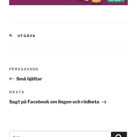
KATEGORIER
UTGÅVA
Inläggsnavigering
Föregående
FÖREGÅENDE
inlägg
Små hjältar
Nästa
NÄSTA
inlägg
Sagt på Facebook om lingon och rödbeta
Sök
Sök