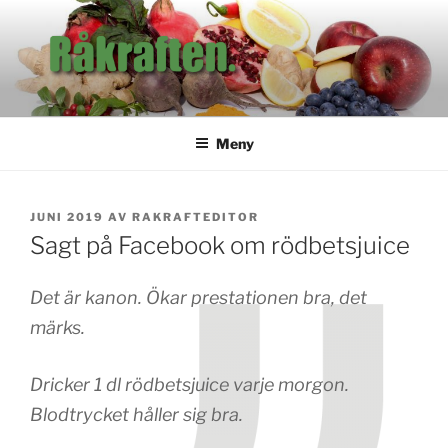
Hoppa
till
innehåll
RÅKRAFTEN
Tidningen för dig som är intresserad av hälsa.
Meny
PUBLICERAT
JUNI 2019
AV
RAKRAFTEDITOR
Sagt på Facebook om rödbetsjuice
Det är kanon. Ökar prestationen bra, det
märks.
Dricker 1 dl rödbetsjuice varje morgon.
Blodtrycket håller sig bra.