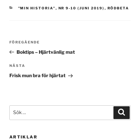
KATEGORIER
"MIN HISTORIA"
,
NR 9-10 (JUNI 2019)
,
RÖDBETA
Inläggsnavigering
Föregående
FÖREGÅENDE
inlägg
Boktips – Hjärtvänlig mat
Nästa
NÄSTA
inlägg
Frisk mun bra för hjärtat
Sök
Sök
efter:
ARTIKLAR